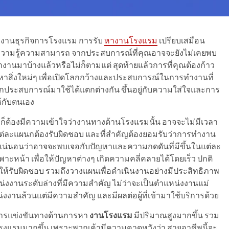
ยงานธุรกิจการโรงแรม การรับ
หางานโรงแรม
เปรียบเสมือน
ะความรู้ความสามารถ จากประสบการณ์ที่คุณอาจจะยังไม่เคยพบ
านมาบ้างแล้วหรือไม่ก็ตามแต่ สุดท้ายแล้วการที่คุณต้องก้าว
องหาสิ่งใหม่ๆ เพื่อเปิดโลกกว้างและประสบการณ์ในการทำงานที่
ากประสบการณ์มาใช้ได้แตกต่างกัน ขึ้นอยู่กับความใส่ใจและการ
้กับตนเอง
ต้องมีความเข้าใจว่างานทางด้านโรงแรมนั้น อาจจะไม่มีเวลา
ต่ละแผนกต้องรับผิดชอบ และที่สำคัญต้องยอมรับว่าการทำงาน
่งแน่นอนว่าอาจจะพบเจอกับปัญหาและความกดดันที่มีขึ้นในแต่ละ
พาะหน้า เพื่อให้ปัญหาต่างๆ เกิดความคลี่คลายได้โดยเร็ว ปกติ
้รับผิดชอบ รวมถึงวางแผนเพื่อดำเนินงานอย่างมีประสิทธิภาพ
หน่งงานระดับล่างที่มีความสำคัญ ไม่ว่าจะเป็นตำแหน่งงานแม่
งานล้วนแต่มีความสำคัญ และมีผลต่อผู้ที่เข้ามาใช้บริการด้วย
การแข่งขันทางด้านการหา
งานโรงแรม
มีปริมาณสูงมากขึ้น รวม
รงแรมมากขึ้น เพราะพวกเค้ามีความคาดหวังว่า สายอาชีพนี้จะ