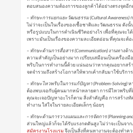
ตอบสนองความต้องการของลูกค้าได้อย่างตรงจุดอีก
–
ทักษะการแยกแยะวัฒนธรรม
(Cultural Awareness)
ก
ไม่ว่าจะเป็นในเรื่องของเชื้อชาติและวัฒนธรรม ดังนั้
หรือรูปแบบในการดำเนินชีวิตอย่างไร เพื่อที่คุณจะได
เพราะมันเป็นเรื่องของความละเอียดอ่อน ที่คุณจะต้อ
–
ทักษะด้านการสื่อสาร
(Communication)
งานทางด้าน
ความสำคัญเป็นอย่างมาก เปรียบเสมือนเป็นเครื่องมือท
พริบในการทำงานนี้ด้วย แน่นอนว่าหากคุณอยากสร้าง
จดจำรวมถึงสร้างโอกาสให้พวกเค้ากลับมาใช้บริการอ
–
ทักษะไหวพริบในการแก้ปัญหา
(Problem-Solving)
หา
ต้องพบเจอกับผู้คนมากหน้าหลายตา การมีไหวพริบที่ด
คุณจะเจอปัญหาอะไรก็ตาม สิ่งสำคัญคือ การสร้างทัศ
ทำงาน ใส่ใจในรายละเอียดเล็กๆ น้อยๆ
–
ทักษะด้านการวางแผนและการจัดการ
(Planning a
ส่วนใหญ่แล้วก็จะได้รับแรงกดดันสูง ไม่ว่าจะเป็นจา
สมัครงานโรงแรม
จึงเป็นสิ่งที่คนหางานจะต้องทำคว